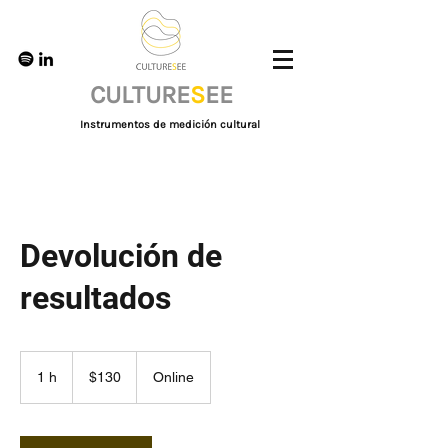
CULTURE
S
EE
Instrumentos de medición cultural
Devolución de
resultados
130
pesos
1 h
1
$130
Online
chilenos